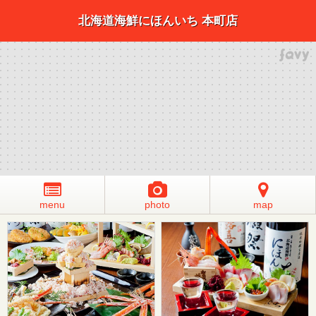
北海道海鮮にほんいち 本町店
menu
photo
map